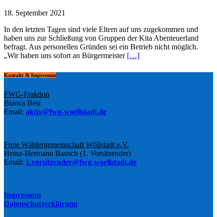
18. September 2021
In den letzten Tagen sind viele Eltern auf uns zugekommen und
haben uns zur Schließung von Gruppen der Kita Abenteuerland
befragt. Aus personellen Gründen sei ein Betrieb nicht möglich.
„Wir haben uns sofort an Bürgermeister
[…]
Kontakt & Impressum
FWG-Fraktion
Bianca Best
Email:
aktiv@fwg-woellstadt.de
Freie Wählergemeinschaft Wöllstadt e.V.
Heinz-Hermann Bausch (1. Vorsitzender)
Email:
1.vorsitzender@fwg-woellstadt.de
Impressum
Datenschutzerklärung