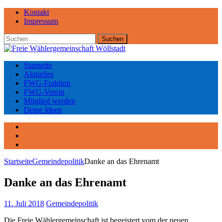
Kontakt
Impressum
Suchen
nach:
Startseite
Aktuelles
FWG-Fraktion
FWG-Verein
Mitglied werden
Deine Ideen
Facebook
Instagram
YouTube
Startseite
Gemeindepolitik
Danke an das Ehrenamt
Danke an das Ehrenamt
11. Juli 2018
Gemeindepolitik
Die Freie Wählergemeinschaft ist begeistert vom der neuen