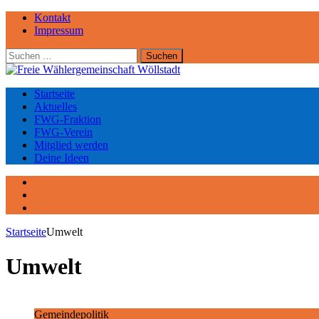
Kontakt
Impressum
Suchen
nach:
Startseite
Aktuelles
FWG-Fraktion
FWG-Verein
Mitglied werden
Deine Ideen
Facebook
Instagram
YouTube
Startseite
Umwelt
Umwelt
Gemeindepolitik