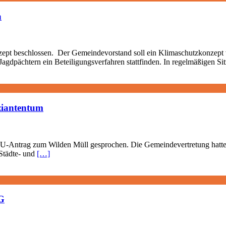
n
 beschlossen. Der Gemeindevorstand soll ein Klimaschutzkonzept vo
Jagdpächtern ein Beteiligungsverfahren stattfinden. In regelmäßigen S
ziantentum
U-Antrag zum Wilden Müll gesprochen. Die Gemeindevertretung hatte h
Städte- und
[…]
G