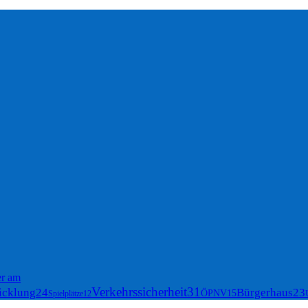
r am
Verkehrssicherheit
31
icklung
24
Bürgerhaus
23
ÖPNV
15
Spielplätze
12