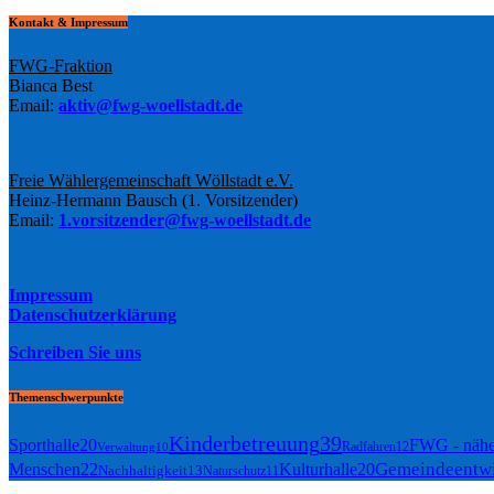
der
Kontakt & Impressum
Beiträge
FWG-Fraktion
Bianca Best
Email:
aktiv@fwg-woellstadt.de
Freie Wählergemeinschaft Wöllstadt e.V.
Heinz-Hermann Bausch (1. Vorsitzender)
Email:
1.vorsitzender@fwg-woellstadt.de
Impressum
Datenschutzerklärung
Schreiben Sie uns
Themenschwerpunkte
Kinderbetreuung
39
Sporthalle
20
FWG - nähe
Radfahren
12
Verwaltung
10
Gemeindeentw
Menschen
22
Kulturhalle
20
Nachhaltigkeit
13
Naturschutz
11