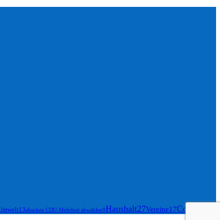
Haushalt
27
Corona
27
Vereine
17
Umwelt
13
absolute CDU-Mehrheit abwählen
9