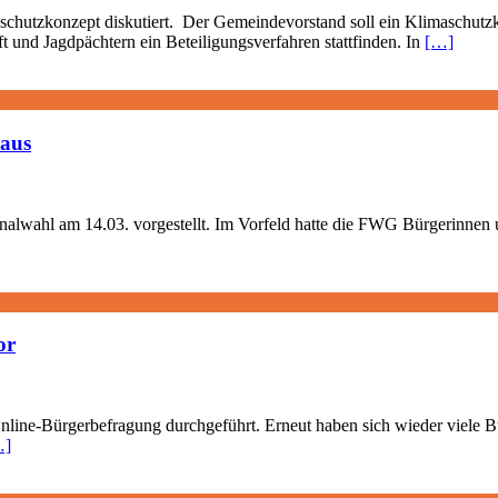
utzkonzept diskutiert. Der Gemeindevorstand soll ein Klimaschutzko
t und Jagdpächtern ein Beteiligungsverfahren stattfinden. In
[…]
haus
lwahl am 14.03. vorgestellt. Im Vorfeld hatte die FWG Bürgerinnen u
or
Online-Bürgerbefragung durchgeführt. Erneut haben sich wieder viele Bü
…]