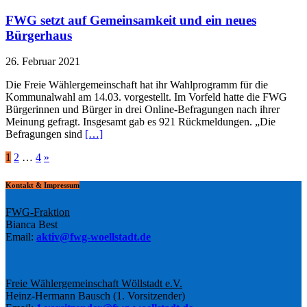
FWG setzt auf Gemeinsamkeit und ein neues
Bürgerhaus
26. Februar 2021
Die Freie Wählergemeinschaft hat ihr Wahlprogramm für die
Kommunalwahl am 14.03. vorgestellt. Im Vorfeld hatte die FWG
Bürgerinnen und Bürger in drei Online-Befragungen nach ihrer
Meinung gefragt. Insgesamt gab es 921 Rückmeldungen. „Die
Befragungen sind
[…]
Seitennummerierung
1
2
…
4
»
der
Kontakt & Impressum
Beiträge
FWG-Fraktion
Bianca Best
Email:
aktiv@fwg-woellstadt.de
Freie Wählergemeinschaft Wöllstadt e.V.
Heinz-Hermann Bausch (1. Vorsitzender)