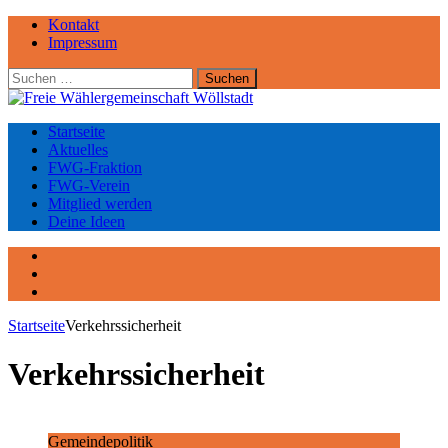
Kontakt
Impressum
Suchen
nach:
Startseite
Aktuelles
FWG-Fraktion
FWG-Verein
Mitglied werden
Deine Ideen
Facebook
Instagram
YouTube
Startseite
Verkehrssicherheit
Verkehrssicherheit
Gemeindepolitik