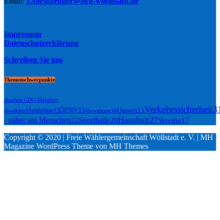
Email:
1.vorsitzender@fwg-woellstadt.de
Impressum
Datenschutzerklärung
Schreiben Sie uns
Themenschwerpunkte
absolute CDU-Mehrheit
Verkehrssicherheit
3
ÖPNV
15
Umwelt
13
Spielplätze
12
Verwaltung
10
abwählen
9
Haushalt
27
- näher am Menschen
22
Sporthalle
20
Vereine
17
Copyright © 2020 | Freie Wählergemeinschaft Wöllstadt e. V. | MH
Magazine WordPress Theme von MH Themes