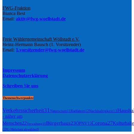
FWG-Fraktion
Bianca Best
Email:
aktiv@fwg-woellstadt.de
Freie Wählergemeinschaft Wöllstadt e.V.
Heinz-Hermann Bausch (1. Vorsitzender)
Email:
1.vorsitzender@fwg-woellstadt.de
Impressum
Datenschutzerklärung
Schreiben Sie uns
Themenschwerpunkte
Verkehrssicherheit
31
Haushal
Nachhaltigkeit
13
Naturschutz
11
Radfahren
12
- näher am
Corona
27
Bürgerhaus
23
Menschen
22
Kulturhalle
ÖPNV
15
Verwaltung
10
CDU-Mehrheit abwählen
9