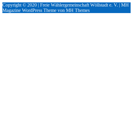
Copyright © 2020 | Freie Wählergemeinschaft Wöllstadt e. V. | MH
Magazine WordPress Theme von MH Themes