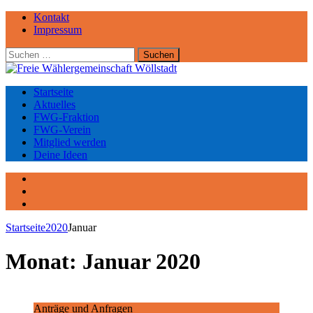
Kontakt
Impressum
Suchen
nach:
Startseite
Aktuelles
FWG-Fraktion
FWG-Verein
Mitglied werden
Deine Ideen
Facebook
Instagram
YouTube
Startseite
2020
Januar
Monat:
Januar 2020
Anträge und Anfragen