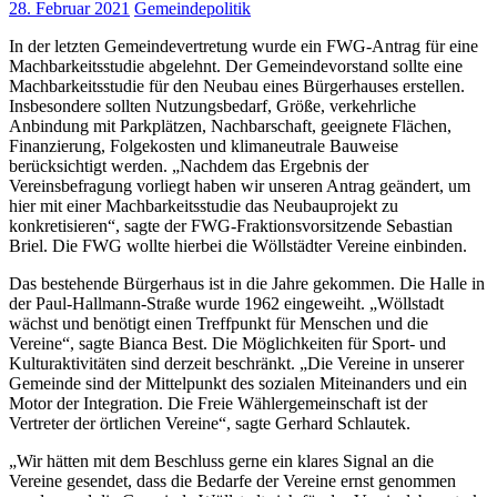
28. Februar 2021
Gemeindepolitik
In der letzten Gemeindevertretung wurde ein FWG-Antrag für eine
Machbarkeitsstudie abgelehnt. Der Gemeindevorstand sollte eine
Machbarkeitsstudie für den Neubau eines Bürgerhauses erstellen.
Insbesondere sollten Nutzungsbedarf, Größe, verkehrliche
Anbindung mit Parkplätzen, Nachbarschaft, geeignete Flächen,
Finanzierung, Folgekosten und klimaneutrale Bauweise
berücksichtigt werden. „Nachdem das Ergebnis der
Vereinsbefragung vorliegt haben wir unseren Antrag geändert, um
hier mit einer Machbarkeitsstudie das Neubauprojekt zu
konkretisieren“, sagte der FWG-Fraktionsvorsitzende Sebastian
Briel. Die FWG wollte hierbei die Wöllstädter Vereine einbinden.
Das bestehende Bürgerhaus ist in die Jahre gekommen. Die Halle in
der Paul-Hallmann-Straße wurde 1962 eingeweiht. „Wöllstadt
wächst und benötigt einen Treffpunkt für Menschen und die
Vereine“, sagte Bianca Best. Die Möglichkeiten für Sport- und
Kulturaktivitäten sind derzeit beschränkt. „Die Vereine in unserer
Gemeinde sind der Mittelpunkt des sozialen Miteinanders und ein
Motor der Integration. Die Freie Wählergemeinschaft ist der
Vertreter der örtlichen Vereine“, sagte Gerhard Schlautek.
„Wir hätten mit dem Beschluss gerne ein klares Signal an die
Vereine gesendet, dass die Bedarfe der Vereine ernst genommen