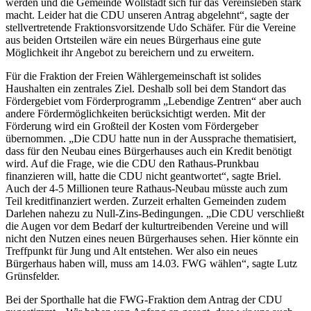
werden und die Gemeinde Wöllstadt sich für das Vereinsleben stark
macht. Leider hat die CDU unseren Antrag abgelehnt“, sagte der
stellvertretende Fraktionsvorsitzende Udo Schäfer. Für die Vereine
aus beiden Ortsteilen wäre ein neues Bürgerhaus eine gute
Möglichkeit ihr Angebot zu bereichern und zu erweitern.
Für die Fraktion der Freien Wählergemeinschaft ist solides
Haushalten ein zentrales Ziel. Deshalb soll bei dem Standort das
Fördergebiet vom Förderprogramm „Lebendige Zentren“ aber auch
andere Fördermöglichkeiten berücksichtigt werden. Mit der
Förderung wird ein Großteil der Kosten vom Fördergeber
übernommen. „Die CDU hatte nun in der Aussprache thematisiert,
dass für den Neubau eines Bürgerhauses auch ein Kredit benötigt
wird. Auf die Frage, wie die CDU den Rathaus-Prunkbau
finanzieren will, hatte die CDU nicht geantwortet“, sagte Briel.
Auch der 4-5 Millionen teure Rathaus-Neubau müsste auch zum
Teil kreditfinanziert werden. Zurzeit erhalten Gemeinden zudem
Darlehen nahezu zu Null-Zins-Bedingungen. „Die CDU verschließt
die Augen vor dem Bedarf der kulturtreibenden Vereine und will
nicht den Nutzen eines neuen Bürgerhauses sehen. Hier könnte ein
Treffpunkt für Jung und Alt entstehen. Wer also ein neues
Bürgerhaus haben will, muss am 14.03. FWG wählen“, sagte Lutz
Grünsfelder.
Bei der Sporthalle hat die FWG-Fraktion dem Antrag der CDU