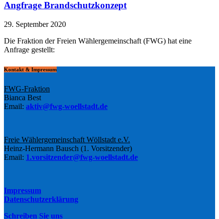
Angfrage Brandschutzkonzept
29. September 2020
Die Fraktion der Freien Wählergemeinschaft (FWG) hat eine
Anfrage gestellt:
Kontakt & Impressum
FWG-Fraktion
Bianca Best
Email:
aktiv@fwg-woellstadt.de
Freie Wählergemeinschaft Wöllstadt e.V.
Heinz-Hermann Bausch (1. Vorsitzender)
Email:
1.vorsitzender@fwg-woellstadt.de
Impressum
Datenschutzerklärung
Schreiben Sie uns