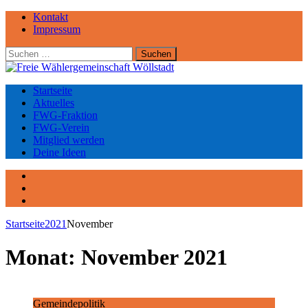
Kontakt
Impressum
Suchen
nach:
Startseite
Aktuelles
FWG-Fraktion
FWG-Verein
Mitglied werden
Deine Ideen
Facebook
Instagram
YouTube
Startseite
2021
November
Monat:
November 2021
Gemeindepolitik