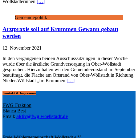
Wöllstädterinnen
[…]
Gemeindepolitik
Arztpraxis soll auf Krummen Gewann gebaut
werden
12. November 2021
In den vergangenen beiden Ausschusssitzungen in dieser Woche
wurde über die ärztliche Grundversorgung in Ober-Wöllstadt
gesprochen. Hierzu hatten wir den Gemeindevorstand im September
beauftragt, die Fläche am Ortsrand von Ober-Wöllstadt in Richtung
Nieder-Wöllstadt „Im Krummen
[…]
Kontakt & Impressum
FWG-Fraktion
Bianca Best
Email:
aktiv@fwg-woellstadt.de
Freie Wählergemeinschaft Wöllstadt e.V.