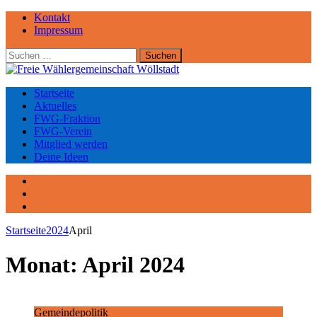
Kontakt
Impressum
Suchen
nach:
Startseite
Aktuelles
FWG-Fraktion
FWG-Verein
Mitglied werden
Deine Ideen
Facebook
Instagram
YouTube
Startseite
2024
April
Monat:
April 2024
Gemeindepolitik