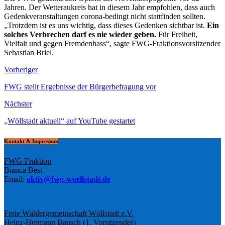
Jahren. Der Wetteraukreis hat in diesem Jahr empfohlen, dass auch
Gedenkveranstaltungen corona-bedingt nicht stattfinden sollten.
„Trotzdem ist es uns wichtig, dass dieses Gedenken sichtbar ist.
Ein
solches Verbrechen darf es nie wieder geben.
Für Freiheit,
Vielfalt und gegen Fremdenhass“, sagte FWG-Fraktionsvorsitzender
Sebastian Briel.
Vorheriger
FWG stellt Ergebnisse der Bürgerbefragung vor
Nächster
„Wöllstadt aktuell“ auf YouTube gestartet
Kontakt & Impressum
FWG-Fraktion
Bianca Best
Email:
aktiv@fwg-woellstadt.de
Freie Wählergemeinschaft Wöllstadt e.V.
Heinz-Hermann Bausch (1. Vorsitzender)