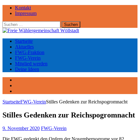
Kontakt
Impressum
Suchen
nach:
Startseite
Aktuelles
FWG-Fraktion
FWG-Verein
Mitglied werden
Deine Ideen
Facebook
Instagram
YouTube
Startseite
FWG-Verein
Stilles Gedenken zur Reichspogromnacht
Stilles Gedenken zur Reichspogromnacht
9. November 2020
FWG-Verein
Die FWG gedenkt den Opfern der Novemberpogrome vor 82