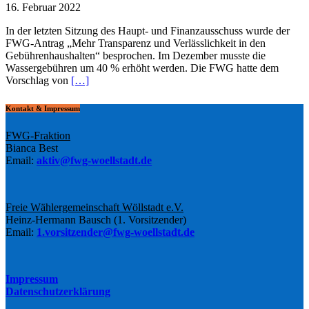
16. Februar 2022
In der letzten Sitzung des Haupt- und Finanzausschuss wurde der
FWG-Antrag „Mehr Transparenz und Verlässlichkeit in den
Gebührenhaushalten“ besprochen. Im Dezember musste die
Wassergebühren um 40 % erhöht werden. Die FWG hatte dem
Vorschlag von
[…]
Kontakt & Impressum
FWG-Fraktion
Bianca Best
Email:
aktiv@fwg-woellstadt.de
Freie Wählergemeinschaft Wöllstadt e.V.
Heinz-Hermann Bausch (1. Vorsitzender)
Email:
1.vorsitzender@fwg-woellstadt.de
Impressum
Datenschutzerklärung