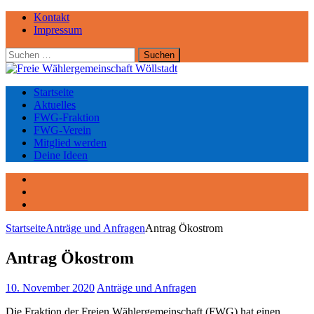
Kontakt
Impressum
Suchen
nach:
Startseite
Aktuelles
FWG-Fraktion
FWG-Verein
Mitglied werden
Deine Ideen
Facebook
Instagram
YouTube
Startseite
Anträge und Anfragen
Antrag Ökostrom
Antrag Ökostrom
10. November 2020
Anträge und Anfragen
Die Fraktion der Freien Wählergemeinschaft (FWG) hat einen