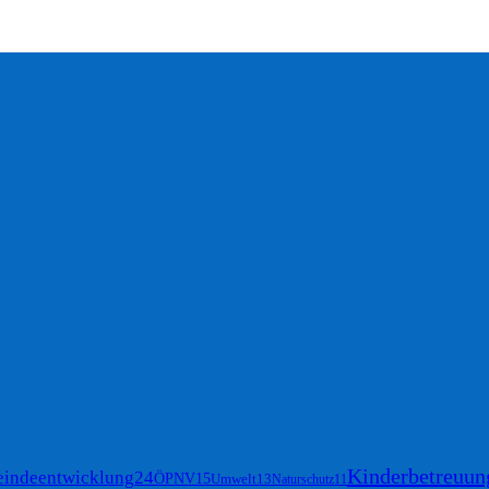
Kinderbetreuun
indeentwicklung
24
ÖPNV
15
Umwelt
13
Naturschutz
11