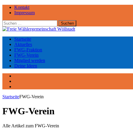
Kontakt
Impressum
Suchen
nach:
Startseite
Aktuelles
FWG-Fraktion
FWG-Verein
Mitglied werden
Deine Ideen
Facebook
Instagram
YouTube
Startseite
FWG-Verein
FWG-Verein
Alle Artikel zum FWG-Verein