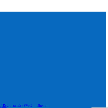
g
39
Corona
27
FWG - näher am