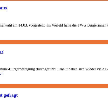
haus
lwahl am 14.03. vorgestellt. Im Vorfeld hatte die FWG Bürgerinnen u
or
Online-Bürgerbefragung durchgeführt. Erneut haben sich wieder viele Bü
…]
t gefragt