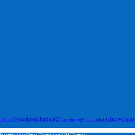
Verkehrssicherheit
31
Bürgerhaus
Nachhaltigkeit
13
rschutz
11
Verwaltung
10