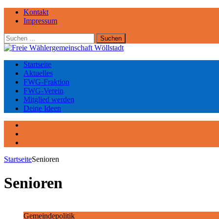
Kontakt
Impressum
Suchen
nach:
Startseite
Aktuelles
FWG-Fraktion
FWG-Verein
Mitglied werden
Deine Ideen
Facebook
Instagram
YouTube
Startseite
Senioren
Senioren
Gemeindepolitik